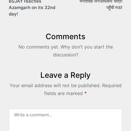
BSJAY reaches
भगतसिंह जनअधिकार यात्रा
navigation
Azamgarh on its 32nd
पहुँची मऊ!
day!
Comments
No comments yet. Why don’t you start the
discussion?
Leave a Reply
Your email address will not be published.
Required
fields are marked
*